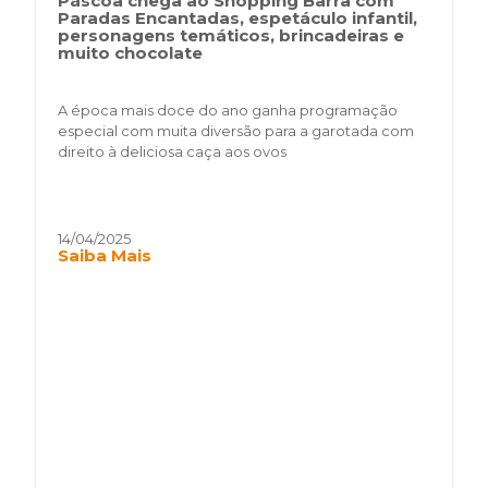
Páscoa chega ao Shopping Barra com
Paradas Encantadas, espetáculo infantil,
personagens temáticos, brincadeiras e
muito chocolate
A época mais doce do ano ganha programação
especial com muita diversão para a garotada com
direito à deliciosa caça aos ovos
14/04/2025
Saiba Mais