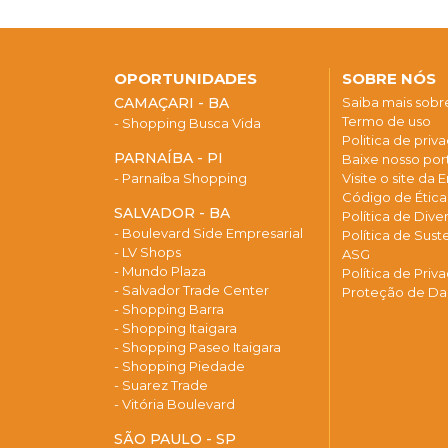
OPORTUNIDADES
SOBRE NÓS
CAMAÇARI - BA
Saiba mais sob
Termo de uso
- Shopping Busca Vida
Politica de priv
PARNAÍBA - PI
Baixe nosso port
- Parnaíba Shopping
Visite o site da
Código de Étic
SALVADOR - BA
Política de Div
- Boulevard Side Empresarial
Política de Sust
- LV Shops
ASG
- Mundo Plaza
Política de Priv
- Salvador Trade Center
Proteção de D
- Shopping Barra
- Shopping Itaigara
- Shopping Paseo Itaigara
- Shopping Piedade
- Suarez Trade
- Vitória Boulevard
SÃO PAULO - SP