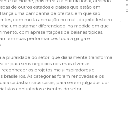
e na cidade, pois retrata a cultura local, atraindo
e
essoas de outros estados e países que estão em
l lança uma campanha de ofertas, em que são
entes, com muita animação no mall, do jeito festeiro
 ganha um patamar diferenciado, na medida em que
nimento, com apresentações de baianas típicas,
 levam em suas performances toda a ginga e
.
 a pluralidade do setor, que diariamente transforma
valor para seus negócios nos mais diversos
 reconhecer os projetos mais inspiradores e
 brasileiros. As categorias foram renovadas e os
ra cadastrar seus cases, para serem julgados por
listas contratados e isentos do setor.