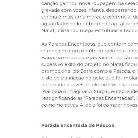
canção ganhou nova roupagem na celebra
gravada com vozes infantis, despertando
sonora é mais uma marca e diferencial d
aguardados pelo público na capital bai
Natal, utilizando mega estruturas e tecn
As Paradas Encantadas, que contam com
interagindo com o público pelo mall, ch
Barra, há seis anos, e já viraram tradição
sucessivo êxito do projeto no Natal, fico
promocional do Barra como a Páscoa, o H
pista de patinação no gelo, que foi imp
ludicidade através de elementos capazes 
real para o imaginário. Surgiu, então, a 
ressignificando as “Paradas Encantadas”, 
comemorativas. A ideia foi compor novas
Parada Encantada de Páscoa