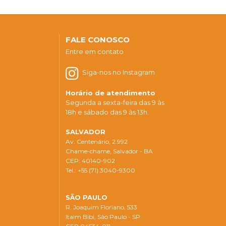
FALE CONOSCO
Entre em contato
Siga-nos no Instagram
Horário de atendimento
Segunda a sexta-feira das 9 às
18h e sábado das 9 às 13h.
SALVADOR
Av. Centenário, 2.992
Chame-chame, Salvador - BA
CEP: 40140-902
Tel.: +55 (71) 3040-9300
SÃO PAULO
R. Joaquim Floriano, 533
Itaim Bibi, São Paulo - SP