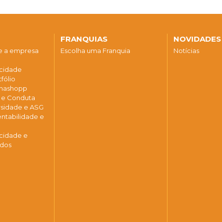
FRANQUIAS
NOVIDADES
re a empresa
Escolha uma Franquia
Notícias
acidade
fólio
 Enashopp
a e Conduta
ersidade e ASG
entabilidade e
acidade e
ados