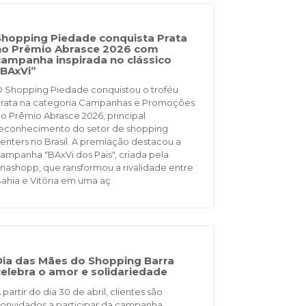
Shopping Piedade conquista Prata
no Prêmio Abrasce 2026 com
campanha inspirada no clássico
“BAxVi”
 Shopping Piedade conquistou o troféu
rata na categoria Campanhas e Promoções
o Prêmio Abrasce 2026, principal
econhecimento do setor de shopping
enters no Brasil. A premiação destacou a
ampanha "BAxVi dos Pais", criada pela
nashopp, que ransformou a rivalidade entre
ahia e Vitória em uma aç
Dia das Mães do Shopping Barra
celebra o amor e solidariedade
 partir do dia 30 de abril, clientes são
onvidados a participar da campanha