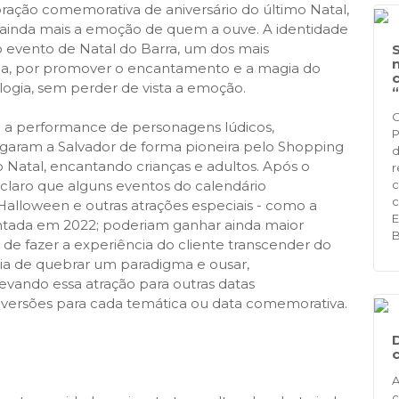
ção comemorativa de aniversário do último Natal,
 ainda mais a emoção de quem a ouve. A identidade
o evento de Natal do Barra, um dos mais
ana, por promover o encantamento e a magia do
ologia, sem perder de vista a emoção.
O
 a performance de personagens lúdicos,
P
egaram a Salvador de forma pioneira pelo Shopping
d
 no Natal, encantando crianças e adultos. Após o
r
u claro que alguns eventos do calendário
c
c
alloween e outras atrações especiais - como a
E
lantada em 2022; poderiam ganhar ainda maior
B
de fazer a experiência do cliente transcender do
ideia de quebrar um paradigma e ousar,
levando essa atração para outras datas
 versões para cada temática ou data comemorativa.
A
c