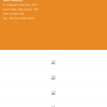
SÃO PAULO
R. Joaquim Floriano, 533
Itaim Bibi, São Paulo - SP
CEP 04534-011
Tel.: +55 (11) 94787-5303