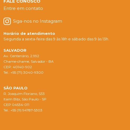
FALE CONOSCO
Entre em contato
Siga-nos no Instagram
Horário de atendimento
Segunda a sexta-feira das 9 às 18h e sábado das 9 às 13h.
SALVADOR
Av. Centenário, 2.992
Chame-chame, Salvador - BA
CEP: 40140-902
Tel.: +55 (71) 3040-9300
SÃO PAULO
R. Joaquim Floriano, 533
Itaim Bibi, São Paulo - SP
CEP 04534-011
Tel.: +55 (11) 94787-5303