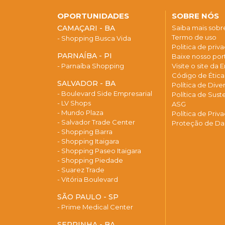
OPORTUNIDADES
SOBRE NÓS
CAMAÇARI - BA
Saiba mais sob
Termo de uso
- Shopping Busca Vida
Politica de priv
PARNAÍBA - PI
Baixe nosso port
- Parnaíba Shopping
Visite o site da
Código de Étic
SALVADOR - BA
Política de Div
- Boulevard Side Empresarial
Política de Sust
- LV Shops
ASG
- Mundo Plaza
Política de Priv
- Salvador Trade Center
Proteção de D
- Shopping Barra
- Shopping Itaigara
- Shopping Paseo Itaigara
- Shopping Piedade
- Suarez Trade
- Vitória Boulevard
SÃO PAULO - SP
- Prime Medical Center
SERRINHA - BA