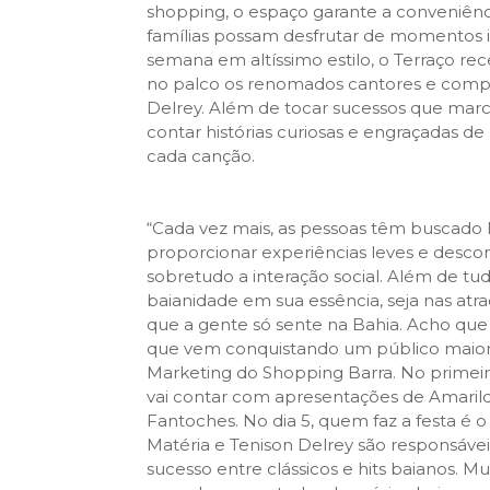
shopping, o espaço garante a conveniênci
famílias possam desfrutar de momentos i
semana em altíssimo estilo, o Terraço re
no palco os renomados cantores e compos
Delrey. Além de tocar sucessos que marc
contar histórias curiosas e engraçadas d
cada canção.
“Cada vez mais, as pessoas têm buscado 
proporcionar experiências leves e descon
sobretudo a interação social. Além de tu
baianidade em sua essência, seja nas atr
que a gente só sente na Bahia. Acho que 
que vem conquistando um público maior a
Marketing do Shopping Barra. No primeir
vai contar com apresentações de Amarildo
Fantoches. No dia 5, quem faz a festa é o
Matéria e Tenison Delrey são responsávei
sucesso entre clássicos e hits baianos. M