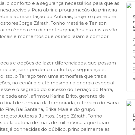
a, o conforto e a segurança necessários para que as
nesquecíveis. Para abrir a programação da primeira
cebe a apresentação do Autorais, projeto que reúne
itores Jorge Zárath, Tonho Matéria e Tenison
aram época em diferentes gerações, os artistas vão
e locais e momentos que os inspiraram a compor
O
P
d
r
locais e opções de lazer diferenciados, que possam
c
c
traídas, sem perder o conforto, a segurança e,
E
do isso, o Terraço tem uma atmosfera que traz a
B
ações, no cenário e até mesmo na energia especial
esse é o segredo do sucesso do Terraço do Barra,
 cada ano”, afirmou Karina Brito, gerente de
o final de semana da temporada, o Terraço do Barra
 Fire, Raí Santana, Érika Maia e do grupo
 projeto Autorais. Juntos, Jorge Zárath, Tonho
s pela autoria de mais de mil músicas, que foram
uitas já conhecidas do público, principalmente as
A
c