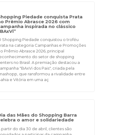
Shopping Piedade conquista Prata
no Prêmio Abrasce 2026 com
campanha inspirada no clássico
“BAxVi”
 Shopping Piedade conquistou o troféu
rata na categoria Campanhas e Promoções
o Prêmio Abrasce 2026, principal
econhecimento do setor de shopping
enters no Brasil. A premiação destacou a
ampanha "BAxVi dos Pais", criada pela
nashopp, que ransformou a rivalidade entre
ahia e Vitória em uma aç
Dia das Mães do Shopping Barra
celebra o amor e solidariedade
 partir do dia 30 de abril, clientes são
onvidados a participar da campanha