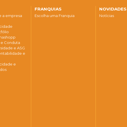
FRANQUIAS
NOVIDADES
re a empresa
Escolha uma Franquia
Notícias
acidade
fólio
 Enashopp
a e Conduta
ersidade e ASG
entabilidade e
acidade e
ados