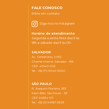
FALE CONOSCO
Entre em contato
Siga-nos no Instagram
Horário de atendimento
Segunda a sexta-feira das 9 às
18h e sábado das 9 às 13h.
SALVADOR
Av. Centenário, 2.992
Chame-chame, Salvador - BA
CEP: 40140-902
Tel.: +55 (71) 3040-9300
SÃO PAULO
R. Joaquim Floriano, 533
Itaim Bibi, São Paulo - SP
CEP 04534-011
Tel.: +55 (11) 94787-5303