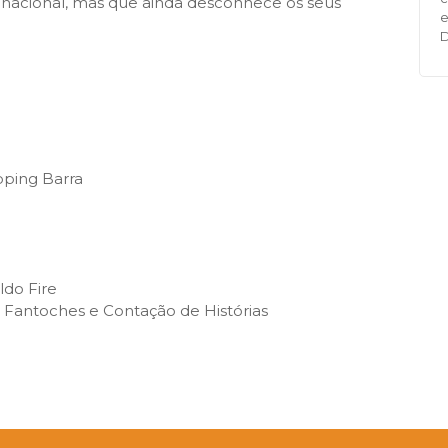
e nacional, mas que ainda desconhece os seus
e
pping Barra
ldo Fire
e Fantoches e Contação de Histórias