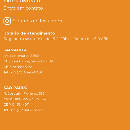
FALE CONOSCO
Entre em contato
Siga-nos no Instagram
Horário de atendimento
Segunda a sexta-feira das 9 às 18h e sábado das 9 às 13h.
SALVADOR
Av. Centenário, 2.992
Chame-chame, Salvador - BA
CEP: 40140-902
Tel.: +55 (71) 3040-9300
SÃO PAULO
R. Joaquim Floriano, 533
Itaim Bibi, São Paulo - SP
CEP 04534-011
Tel.: +55 (11) 94787-5303