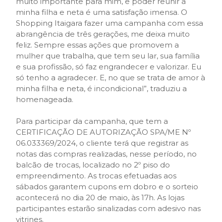
muito importante para mim, e poder reunir a
minha filha e neta é uma satisfação imensa. O
Shopping Itaigara fazer uma campanha com essa
abrangência de três gerações, me deixa muito
feliz. Sempre essas ações que promovem a
mulher que trabalha, que tem seu lar, sua família
e sua profissão, só faz engrandecer e valorizar. Eu
só tenho a agradecer. E, no que se trata de amor à
minha filha e neta, é incondicional”, traduziu a
homenageada.
Para participar da campanha, que tem a
CERTIFICAÇÃO DE AUTORIZAÇÃO SPA/ME Nº
06.033369/2024, o cliente terá que registrar as
notas das compras realizadas, nesse período, no
balcão de trocas, localizado no 2º piso do
empreendimento. As trocas efetuadas aos
sábados garantem cupons em dobro e o sorteio
acontecerá no dia 20 de maio, às 17h. As lojas
participantes estarão sinalizadas com adesivo nas
vitrines.