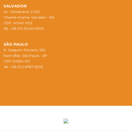
SALVADOR
Av. Centenário, 2.992
Chame-chame, Salvador - BA
CEP: 40140-902
Tel.: +55 (71) 3040-9300
SÃO PAULO
R. Joaquim Floriano, 533
Itaim Bibi, São Paulo - SP
CEP 04534-011
Tel.: +55 (11) 94787-5303