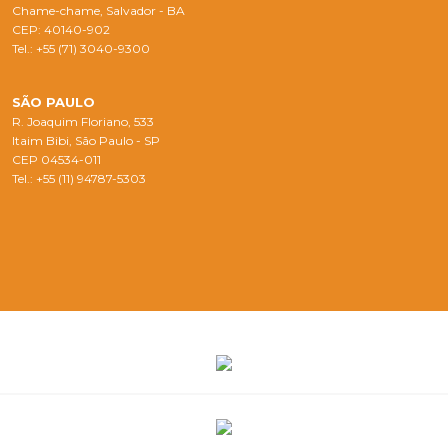
Chame-chame, Salvador - BA
CEP: 40140-902
Tel.: +55 (71) 3040-9300
SÃO PAULO
R. Joaquim Floriano, 533
Itaim Bibi, São Paulo - SP
CEP 04534-011
Tel.: +55 (11) 94787-5303