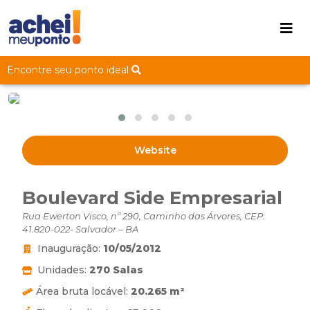
Encontre seu ponto ideal
Website
Boulevard Side Empresarial
Rua Ewerton Visco, nº 290, Caminho das Árvores, CEP:
41.820-022- Salvador – BA
Inauguração:
10/05/2012
Unidades:
270 Salas
Área bruta locável:
20.265 m²