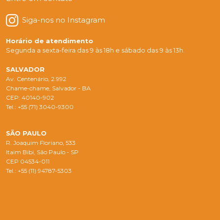
Siga-nos no Instagram
Horário de atendimento
Segunda a sexta-feira das 9 às 18h e sábado das 9 às 13h.
SALVADOR
Av. Centenário, 2.992
Chame-chame, Salvador - BA
CEP: 40140-902
Tel.: +55 (71) 3040-9300
SÃO PAULO
R. Joaquim Floriano, 533
Itaim Bibi, São Paulo - SP
CEP 04534-011
Tel.: +55 (11) 94787-5303