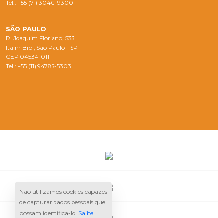
Tel.: +55 (71) 3040-9300
SÃO PAULO
R. Joaquim Floriano, 533
Itaim Bibi, São Paulo - SP
CEP 04534-011
Tel.: +55 (11) 94787-5303
Não utilizamos cookies capazes
de capturar dados pessoais que
possam identifica-lo.
Saiba