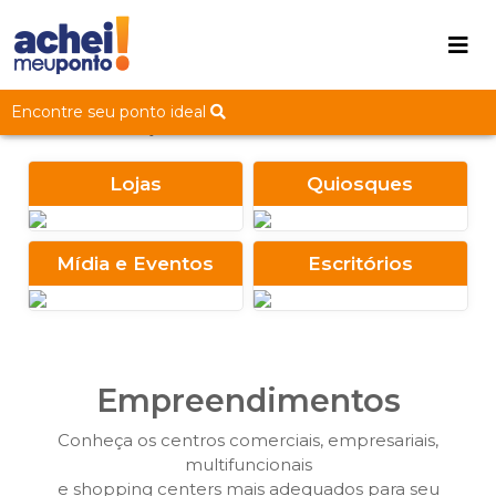
‹
›
Encontre seu ponto ideal
Lojas
Quiosques
Mídia e Eventos
Escritórios
Empreendimentos
Conheça os centros comerciais, empresariais,
multifuncionais
e shopping centers mais adequados para seu