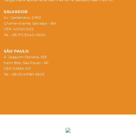
SALVADOR
Av. Centenário, 2.992
Chame-chame, Salvador - BA
CEP: 40140-902
Tel.: +55 (71) 3040-9300
SÃO PAULO
R. Joaquim Floriano, 533
Itaim Bibi, São Paulo - SP
CEP 04534-011
Tel.: +55 (11) 94787-5303