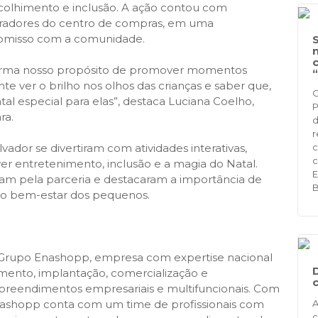
colhimento e inclusão. A ação contou com
oradores do centro de compras, em uma
romisso com a comunidade.
afirma nosso propósito de promover momentos
nte ver o brilho nos olhos das crianças e saber que,
O
l especial para elas”, destaca Luciana Coelho,
P
ra.
d
r
vador se divertiram com atividades interativas,
c
c
er entretenimento, inclusão e a magia do Natal.
E
am pela parceria e destacaram a importância de
B
e o bem-estar dos pequenos.
o Grupo Enashopp, empresa com expertise nacional
imento, implantação, comercialização e
preendimentos empresariais e multifuncionais. Com
nashopp conta com um time de profissionais com
A
c