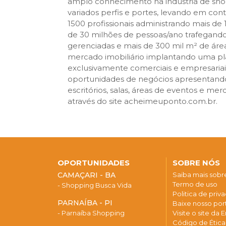
amplo conhecimento na indústria de sh
variados perfis e portes, levando em cont
1500 profissionais administrando mais d
de 30 milhões de pessoas/ano trafegand
gerenciadas e mais de 300 mil m² de áre
mercado imobiliário implantando uma pla
exclusivamente comerciais e empresariais,
oportunidades de negócios apresentando
escritórios, salas, áreas de eventos e me
através do site acheimeuponto.com.br.
OPORTUNIDADES
SOBRE NÓS
CAMAÇARI - BA
Saiba mais sob
Termo de uso
- Shopping Busca Vida
Politica de priv
PARNAÍBA - PI
Baixe nosso port
- Parnaíba Shopping
Visite o site da
Código de Étic