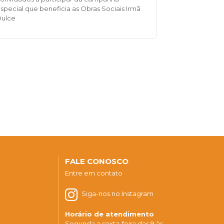
special que beneficia as Obras Sociais Irmã
Dulce
FALE CONOSCO
Entre em contato
Siga-nos no Instagram
Horário de atendimento
Segunda a sexta-feira das 9 às