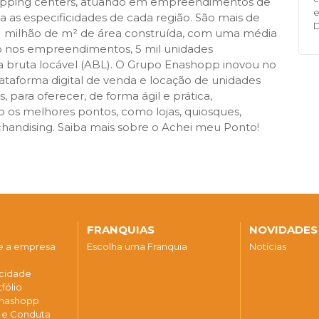
opping centers, atuando em empreendimentos de
e
a as especificidades de cada região. São mais de
e 1 milhão de m² de área construída, com uma média
o nos empreendimentos, 5 mil unidades
a bruta locável (ABL). O Grupo Enashopp inovou no
taforma digital de venda e locação de unidades
 para oferecer, de forma ágil e prática,
 os melhores pontos, como lojas, quiosques,
rchandising. Saiba mais sobre o Achei meu Ponto!
FRANQUIAS
NOVIDADES
re a empresa
Escolha uma Franquia
Notícias
acidade
fólio
 Enashopp
a e Conduta