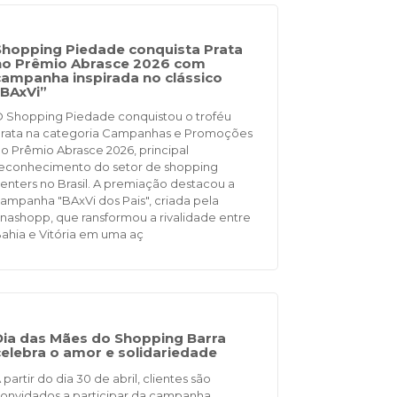
Shopping Piedade conquista Prata
no Prêmio Abrasce 2026 com
campanha inspirada no clássico
“BAxVi”
 Shopping Piedade conquistou o troféu
rata na categoria Campanhas e Promoções
o Prêmio Abrasce 2026, principal
econhecimento do setor de shopping
enters no Brasil. A premiação destacou a
ampanha "BAxVi dos Pais", criada pela
nashopp, que ransformou a rivalidade entre
ahia e Vitória em uma aç
Dia das Mães do Shopping Barra
celebra o amor e solidariedade
 partir do dia 30 de abril, clientes são
onvidados a participar da campanha