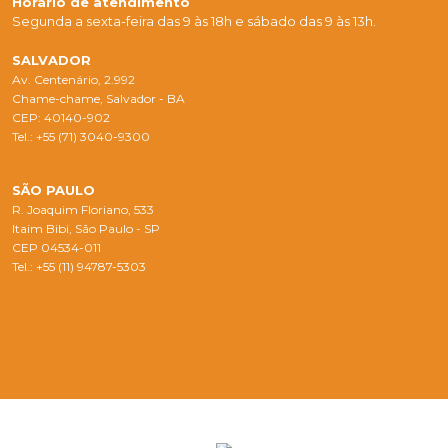
Horário de atendimento
Segunda a sexta-feira das 9 às 18h e sábado das 9 às 13h.
SALVADOR
Av. Centenário, 2.992
Chame-chame, Salvador - BA
CEP: 40140-902
Tel.: +55 (71) 3040-9300
SÃO PAULO
R. Joaquim Floriano, 533
Itaim Bibi, São Paulo - SP
CEP 04534-011
Tel.: +55 (11) 94787-5303