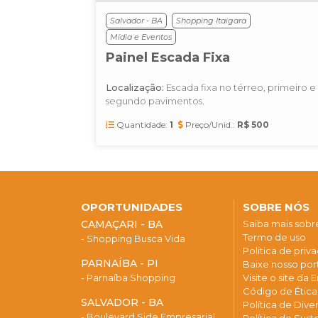
Salvador - BA
Shopping Itaigara
Mídia e Eventos
Painel Escada Fixa
Localização:
Escada fixa no térreo, primeiro e
segundo pavimentos.
Quantidade:
1
Preço/Unid.:
R$ 500
OPORTUNIDADES
SOBRE NÓS
CAMAÇARI - BA
Saiba mais sob
Termo de uso
- Shopping Busca Vida
Politica de priv
PARNAÍBA - PI
Baixe nosso port
- Parnaíba Shopping
Visite o site da
Código de Étic
SALVADOR - BA
Política de Div
- Boulevard Side Empresarial