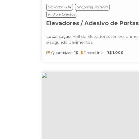
Salvador - BA
Shopping Itaigara
Mídia e Eventos
Elevadores / Adesivo de Portas
Localização:
Hall de Elevadores térreo, primei
e segundo pavimentos.
Quantidade:
10
Preço/Unid.:
R$ 1.000