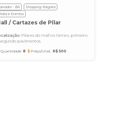
alvador - BA
Shopping Itaigara
ídia e Eventos
all / Cartazes de Pilar
calização:
Pilares do mall no térreo, primeiro
 segundo pavimentos.
Quantidade:
8
Preço/Unid.:
R$ 500