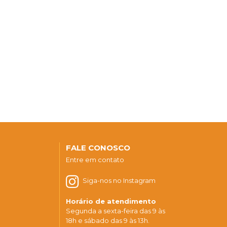
FALE CONOSCO
Entre em contato
Siga-nos no Instagram
Horário de atendimento
Segunda a sexta-feira das 9 às
18h e sábado das 9 às 13h.