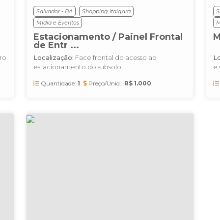
Salvador - BA
Shopping Itaigara
S
Mídia e Eventos
M
Estacionamento / Painel Frontal
M
de Entr ...
ro
Localização:
Face frontal do acesso ao
Lo
estacionamento do subsolo.
e
Quantidade:
1
Preço/Unid.:
R$ 1.000