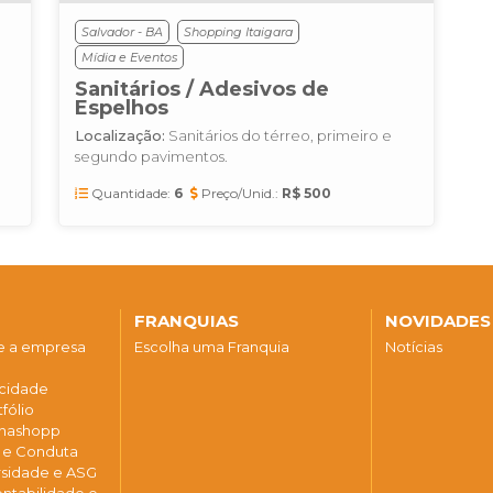
Salvador - BA
Shopping Itaigara
Mídia e Eventos
Sanitários / Adesivos de
Espelhos
Localização:
Sanitários do térreo, primeiro e
segundo pavimentos.
Quantidade:
6
Preço/Unid.:
R$ 500
FRANQUIAS
NOVIDADES
re a empresa
Escolha uma Franquia
Notícias
acidade
fólio
 Enashopp
a e Conduta
ersidade e ASG